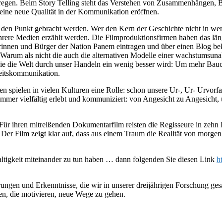
gen. Beim Story Telling steht das Verstehen von Zusammenhängen, B
 eine neue Qualität in der Kommunikation eröffnen.
 den Punkt gebracht werden. Wer den Kern der Geschichte nicht in we
mehrere Medien erzählt werden. Die Filmproduktionsfirmen haben das lä
rinnen und Bürger der Nation Panem eintragen und über einen Blog beka
. Warum als nicht die auch die alternativen Modelle einer wachstumsu
wie die Welt durch unser Handeln ein wenig besser wird: Um mehr Bau
keitskommunikation.
en spielen in vielen Kulturen eine Rolle: schon unsere Ur-, Ur- Urvor
mmer vielfältig erlebt und kommuniziert: von Angesicht zu Angesicht
. Für ihren mitreißenden Dokumentarfilm reisten die Regisseure in zeh
 Der Film zeigt klar auf, dass aus einem Traum die Realität von morge
ltigkeit miteinander zu tun haben … dann folgenden Sie diesen Link
h
rungen und Erkenntnisse, die wir in unserer dreijährigen Forschung ges
en, die motivieren, neue Wege zu gehen.