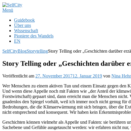
Zum
Inhalt
Menü
springen
Guidebook
Über uns
Wissenschaft
Pioniere des Wandels
EN
SelfCity
Blog
Storytelling
Story Telling oder „Geschichten darüber erz
Story Telling oder „Geschichten darüber e
Veröffentlicht am
27. November 2017
12. Januar 2019
von
Nina Heh
Wer Menschen zu einem aktiven Tun und einem Einsatz gegen den Kli
Und wenn diese Appelle noch mit Fakten wie „der Anteil der klim
Forstwirtschaft) gepaart sind, dann erreicht man die Menschen nicht. 
gnadenlos den Spiegel vorhält, weil ich immer noch nicht genug für
Bedrohungen, die die Klimaerwärmung mit sich bringen, über die Ex
nicht entsprechend und konsequent. Wir haben kein Erkenntnisprobl
Geschichten können vielmehr als Appelle und Fakten: sie berühren und
Sachebene und Gefühle ausgetauscht werden: wir erfahren nicht nur, 