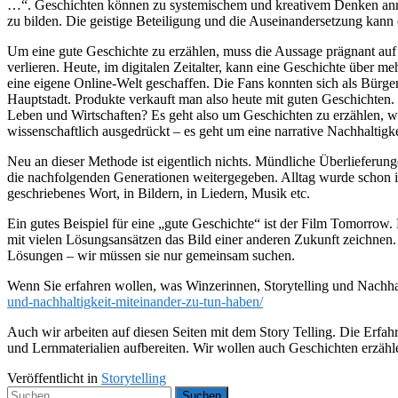
…“. Geschichten können zu systemischem und kreativem Denken anre
zu bilden. Die geistige Beteiligung und die Auseinandersetzung kann
Um eine gute Geschichte zu erzählen, muss die Aussage prägnant auf
verlieren. Heute, im digitalen Zeitalter, kann eine Geschichte über 
eine eigene Online-Welt geschaffen. Die Fans konnten sich als Bürge
Hauptstadt. Produkte verkauft man also heute mit guten Geschichten
Leben und Wirtschaften? Es geht also um Geschichten zu erzählen, 
wissenschaftlich ausgedrückt – es geht um eine narrative Nachhaltig
Neu an dieser Methode ist eigentlich nichts. Mündliche Überlieferung
die nachfolgenden Generationen weitergegeben. Alltag wurde schon i
geschriebenes Wort, in Bildern, in Liedern, Musik etc.
Ein gutes Beispiel für eine „gute Geschichte“ ist der Film Tomorrow
mit vielen Lösungsansätzen das Bild einer anderen Zukunft zeichnen.
Lösungen – wir müssen sie nur gemeinsam suchen.
Wenn Sie erfahren wollen, was Winzerinnen, Storytelling und Nachha
und-nachhaltigkeit-miteinander-zu-tun-haben/
Auch wir arbeiten auf diesen Seiten mit dem Story Telling. Die Erfah
und Lernmaterialien aufbereiten. Wir wollen auch Geschichten erzähl
Veröffentlicht in
Storytelling
Suchen