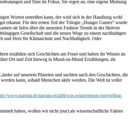
edeutungen und Sinn im Fokus. Sie regen an, eine eigene Meinung
nigen Worten umreißen kann, der wird sich in der Handlung wohl
ngst erkannt. Für den ersten Teil der Trilogie „Hunger Games“ wurde
men sie Infos über die neuesten Fashion Trends in der fiktiven
nabhängigen Gesellschaft und die neuen Wege zu einem nachhaltigen
ch und Herz für Klimaschutz und Nachhaltigkeit. Oder
fahren erzählten sich Geschichten am Feuer und haben ihr Wissen an
, über Ort und Zeit hinweg in Mund-zu-Mund Erzählungen, als
n Länder auf unserem Planeten und suchten nach den Geschichten, die
n werden kann, sobald Menschen aktiv werden. Die Welt ist voller
ttp://www.narrata.de/narrata-erzahlt/was-winzerinnen-storytelling-
ammelt haben, wollen wir nicht (nur) als wissenschaftliche Fakten