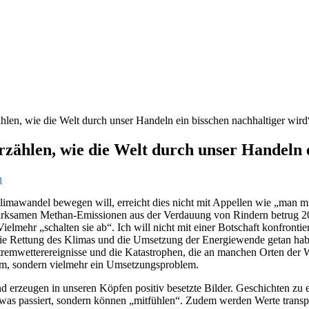
ählen, wie die Welt durch unser Handeln ein bisschen nachhaltiger wird
rzählen, wie die Welt durch unser Handeln 
n
mawandel bewegen will, erreicht dies nicht mit Appellen wie „man mü
awirksamen Methan-Emissionen aus der Verdauung von Rindern betrug
Vielmehr „schalten sie ab“. Ich will nicht mit einer Botschaft konfront
 die Rettung des Klimas und die Umsetzung der Energiewende getan hab
tremwetterereignisse und die Katastrophen, die an manchen Orten der
em, sondern vielmehr ein Umsetzungsproblem.
 erzeugen in unseren Köpfen positiv besetzte Bilder. Geschichten zu e
was passiert, sondern können „mitfühlen“. Zudem werden Werte transpor