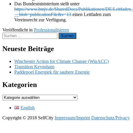
Das Bundesministerium stellt unter
https://www.bmjv.de/SharedDocs/Publikationen/DE/Leitfaden_
__blob=publicationFile&v=13
einen Leitfaden zum
Vereinsrecht zur Verfügung.
Veröffentlicht in
Professionalisieren
Suchen
nach:
Neueste Beiträge
Winchester Action for Climate Change (WinACC)
Transition Keynsham
Paddepoel Energiek für saubere Energie
Kategorien
Kategorien
English
Copyright © 2018 SelfCity
Impressum/Imprint
Datenschutz/Privacy