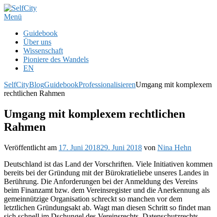
Zum
Inhalt
Menü
springen
Guidebook
Über uns
Wissenschaft
Pioniere des Wandels
EN
SelfCity
Blog
Guidebook
Professionalisieren
Umgang mit komplexem
rechtlichen Rahmen
Umgang mit komplexem rechtlichen
Rahmen
Veröffentlicht am
17. Juni 2018
29. Juni 2018
von
Nina Hehn
Deutschland ist das Land der Vorschriften. Viele Initiativen kommen
bereits bei der Gründung mit der Bürokratieliebe unseres Landes in
Berührung. Die Anforderungen bei der Anmeldung des Vereins
beim Finanzamt bzw. dem Vereinsregister und die Anerkennung als
gemeinnützige Organisation schreckt so manchen vor dem
letztlichen Gründungsakt ab. Wagt man diesen Schritt so findet man
sich schnell im Dschungel des Vereinsrechts, Datenschutzrechts,