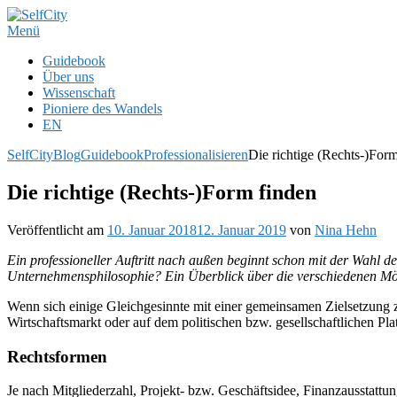
Zum
Inhalt
Menü
springen
Guidebook
Über uns
Wissenschaft
Pioniere des Wandels
EN
SelfCity
Blog
Guidebook
Professionalisieren
Die richtige (Rechts-)For
Die richtige (Rechts-)Form finden
Veröffentlicht am
10. Januar 2018
12. Januar 2019
von
Nina Hehn
Ein professioneller Auftritt nach außen beginnt schon mit der Wahl der
Unternehmensphilosophie? Ein Überblick über die verschiedenen Mö
Wenn sich einige Gleichgesinnte mit einer gemeinsamen Zielsetzung 
Wirtschaftsmarkt oder auf dem politischen bzw. gesellschaftlichen Pla
Rechtsformen
Je nach Mitgliederzahl, Projekt- bzw. Geschäftsidee, Finanzausstatt