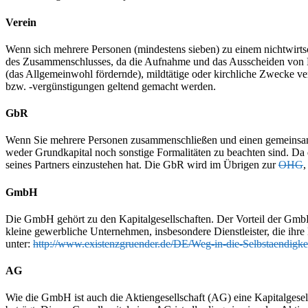
Verein
Wenn sich mehrere Personen (mindestens sieben) zu einem nichtwirts
des Zusammenschlusses, da die Aufnahme und das Ausscheiden von Mit
(das Allgemeinwohl fördernde), mildtätige oder kirchliche Zwecke v
bzw. -vergünstigungen geltend gemacht werden.
GbR
Wenn Sie mehrere Personen zusammenschließen und einen gemeinsamen 
weder Grundkapital noch sonstige Formalitäten zu beachten sind. Da d
seines Partners einzustehen hat. Die GbR wird im Übrigen zur
OHG
,
GmbH
Die GmbH gehört zu den Kapitalgesellschaften. Der Vorteil der Gmb
kleine gewerbliche Unternehmen, insbesondere Dienstleister, die i
unter:
http://www.existenzgruender.de/DE/Weg-in-die-Selbstaendigkei
AG
Wie die GmbH ist auch die Aktiengesellschaft (AG) eine Kapitalgese