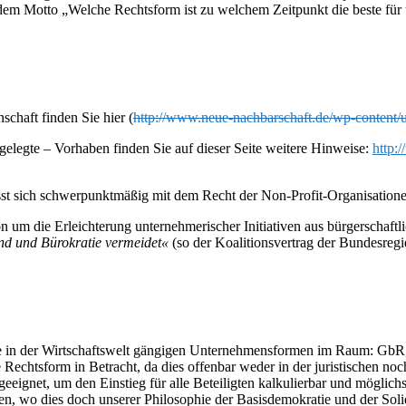
 dem Motto „Welche Rechtsform ist zu welchem Zeitpunkt die beste für
chaft finden Sie hier (
http://www.neue-nachbarschaft.de/wp-content
gelegte – Vorhaben finden Sie auf dieser Seite weitere Hinweise:
http:
sst sich schwerpunktmäßig mit dem Recht der Non-Profit-Organisation
on um die Erleichterung un­ternehmerischer Initiativen aus bürgerscha
nd und Bürokratie vermeidet«
(so der Koalitionsvertrag der Bundesreg
e in der Wirtschaftswelt gängigen Unternehmensformen im Raum: GbR
Rechtsform in Betracht, da dies offenbar weder in der juristischen noch
ignet, um den Einstieg für alle Beteiligten kalkulierbar und möglich
ten, wo dies doch unserer Philosophie der Basisdemokratie und der So