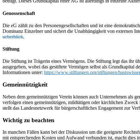
beträgt. Dieses Grundkapital einer AG ist allerdings in einzelne Akt
Genossenschaft
Die eG zählt zu den Personengesellschaften und ist eine demokratisch
Dominanz Einzelner und sichert die Unabhängigkeit von externen Int
ueberblick
.
Stiftung
Die Stiftung ist Trägerin eines Vermögens. Die Stiftung legt das ih
ausgegeben, wobei das gestiftete Vermögen selbst als Grundkapital der
Informationen unter:
https://www.stiftungen.org/stiftungen/basiswissen
Gemeinnützigkeit
Neben dem gemeinnützigen Verein können auch Unternehmen als gem
verfolgen einen gemeinnützigen, mildtätigen oder kirchlichen Zweck
stellt das Landesnetzwerk für bürgerschaftliches Engagement zur Ve
Wichtig zu beachten
In manchen Fällen kann bei der Diskussion um die geeignete Rechtsfo
mit entsprechenden Kosten und Aufwand verbunden ist, macht dies in 