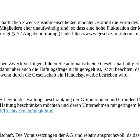
chaftlichen Zweck zusammenschließen möchten, kommt die Form des Vere
gliedern eher unaufwändig sind, so dass eine hohe Fluktuation der Mi
erfolgt (§ 52 Abgabenordnung (Link: https://www.gesetze-im-internet
Zweck verfolgen, bilden Sie automatisch eine Gesellschaft bürgerlich
amit aber auch die Haftungsfrage nicht geregelt ist, ist zu beachten, d
 wenn durch die Gesellschaft ein Handelsgewerbe betrieben wird.
H liegt in der Haftungsbeschränkung der Gründerinnen und Gründer. 
hre Haftung beschränken möchten und deren Unternehmen mit geringem
t/Rechtsformen/inhalt.html
llschaft. Die Voraussetzungen der AG sind relativ anspruchsvoll, da 