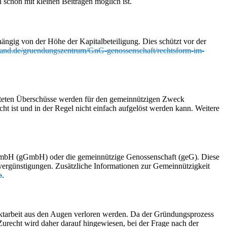
 schon mit kleinen Beiträgen möglich ist.
hängig von der Höhe der Kapitalbeteiligung. Dies schützt vor der
band.de/gruendungszentrum/GnG-genossenschaft/rechtsform-im-
hafteten Überschüsse werden für den gemeinnützigen Zweck
cht ist und in der Regel nicht einfach aufgelöst werden kann. Weitere
GmbH (gGmbH) oder die gemeinnützige Genossenschaft (geG). Diese
vergünstigungen. Zusätzliche Informationen zur Gemeinnützigkeit
p
.
jektarbeit aus den Augen verloren werden. Da der Gründungsprozess
Zurecht wird daher darauf hingewiesen, bei der Frage nach der