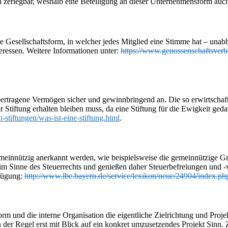
ien zerlegbar, weshalb eine Beteiligung an dieser Unternehmensform auch
e Gesellschaftsform, in welcher jedes Mitglied eine Stimme hat – unab
eressen. Weitere Informationen unter:
https://www.genossenschaftsver
r übertragene Vermögen sicher und gewinnbringend an. Die so erwirtsc
 Stiftung erhalten bleiben muss, da eine Stiftung für die Ewigkeit geda
-stiftungen/was-ist-eine-stiftung.html
.
einnützig anerkannt werden, wie beispielsweise die gemeinnützige 
 im Sinne des Steuerrechts und genießen daher Steuerbefreiungen und -
rfügung:
http://www.lbe.bayern.de/service/lexikon/neue/24904/index.ph
rm und die interne Organisation die eigentliche Zielrichtung und Pro
der Regel erst mit Blick auf ein konkret umzusetzendes Projekt Sinn. 