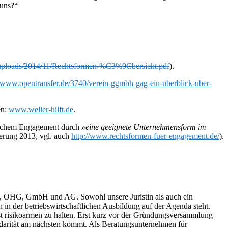
 uns?“
/uploads/2014/11/Rechtsformen-%C3%9Cbersicht.pdf
).
//www.opentransfer.de/3740/verein-ggmbh-gag-ein-uberblick-uber-
en:
www.weller-hilft.de
.
ftlichem Engagement durch
»eine geeignete Unternehmensform im
ierung 2013, vgl. auch
http://www.rechtsformen-fuer-engagement.de/
).
, OHG, GmbH und AG. Sowohl unsere Juristin als auch ein
 in der betriebswirtschaftlichen Ausbildung auf der Agenda steht.
st risikoarmen zu halten. Erst kurz vor der Gründungsversammlung
lidarität am nächsten kommt. Als Beratungsunternehmen für